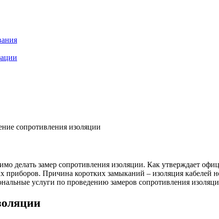
вания
зации
ение сопротивления изоляции
мо делать замер сопротивления изоляции. Как утверждает офи
ых приборов. Причина коротких замыканий – изоляция кабелей н
ональные услуги по проведению замеров сопротивления изоляци
золяции