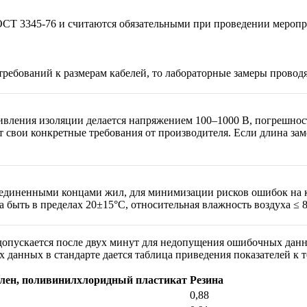
СТ 3345-76 и считаются обязательными при проведении меропри
требований к размерам кабелей, то лабораторные замеры проводя
вления изоляции делается напряжением 100–1000 В, погрешност
 свои конкретные требования от производителя. Если длина зам
ъединенными концами жил, для минимизации рисков ошибок на к
быть в пределах 20±15°С, относительная влажность воздуха ≤ 
опускается после двух минут для недопущения ошибочных данны
 данных в стандарте дается таблица приведения показателей к 
лен, поливинилхлоридный пластикат
Резина
0,88