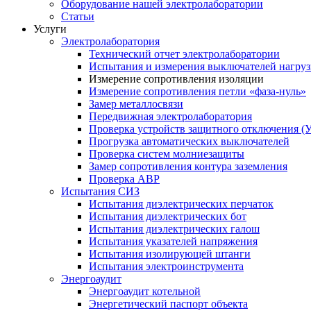
Оборудование нашей электролаборатории
Статьи
Услуги
Электролаборатория
Технический отчет электролаборатории
Испытания и измерения выключателей нагру
Измерение сопротивления изоляции
Измерение сопротивления петли «фаза-нуль»
Замер металлосвязи
Передвижная электролаборатория
Проверка устройств защитного отключения (
Прогрузка автоматических выключателей
Проверка систем молниезащиты
Замер сопротивления контура заземления
Проверка АВР
Испытания СИЗ
Испытания диэлектрических перчаток
Испытания диэлектрических бот
Испытания диэлектрических галош
Испытания указателей напряжения
Испытания изолирующей штанги
Испытания электроинструмента
Энергоаудит
Энергоаудит котельной
Энергетический паспорт объекта