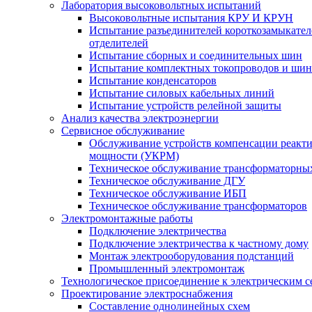
Лаборатория высоковольтных испытаний
Высоковольтные испытания КРУ И КРУН
Испытание разъединителей короткозамыкател
отделителей
Испытание сборных и соединительных шин
Испытание комплектных токопроводов и ши
Испытание конденсаторов
Испытание силовых кабельных линий
Испытание устройств релейной защиты
Анализ качества электроэнергии
Сервисное обслуживание
Обслуживание устройств компенсации реакт
мощности (УКРМ)
Техническое обслуживание трансформаторны
Техническое обслуживание ДГУ
Техническое обслуживание ИБП
Техническое обслуживание трансформаторов
Электромонтажные работы
Подключение электричества
Подключение электричества к частному дому
Монтаж электрооборудования подстанций
Промышленный электромонтаж
Технологическое присоединение к электрическим с
Проектирование электроснабжения
Составление однолинейных схем