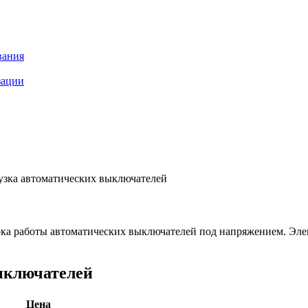
вания
зации
узка автоматических выключателей
ка работы автоматических выключателей под напряжением. Элек
ыключателей
Цена