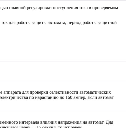
ощью плавной регулировки поступления тока в проверяемом
ток для работы защиты автомата, период работы защитной
 аппарата для проверки селективности автоматических
электричества по нарастанию до 160 ампер. Если автомат
еменного интервала влияния напряжения на автомат. Для
лючился через 11-15 секунд, то исправен.