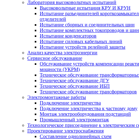
Лаборатория высоковольтных испытаний
Высоковольтные испытания КРУ И КРУН
Испытание разъединителей короткозамыкател
отделителей
Испытание сборных и соединительных шин
Испытание комплектных токопроводов и ши
Испытание конденсаторов
Испытание силовых кабельных линий
Испытание устройств релейной защиты
Анализ качества электроэнергии
Сервисное обслуживание
Обслуживание устройств компенсации реакт
мощности (УКРМ)
Техническое обслуживание трансформаторны
Техническое обслуживание ДГУ
Техническое обслуживание ИБП
Техническое обслуживание трансформаторов
Электромонтажные работы
Подключение электричества
Подключение электричества к частному дому
Монтаж электрооборудования подстанций
Промышленный электромонтаж
Технологическое присоединение к электрическим с
Проектирование электроснабжения
Составление однолинейных схем