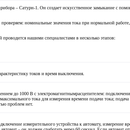
рибора – Сатурн-1. Он создает искусственное замыкание с пом
роверяем: номинальные значения тока при нормальной работе, 
й проводится нашими специалистами в несколько этапов:
характеристику токов и время выключения.
ением до 1000 В с электромагнитнымрасцепителем: подключение
максимального тока для измерения времени подачи тока; подача 
тью проблем нет.
ключение измерительного устройства к автомату, измерение вр
втомат – он должен сработать через 60 секунд. Если автомат отк