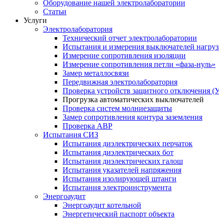
Оборудование нашей электролаборатории
Статьи
Услуги
Электролаборатория
Технический отчет электролаборатории
Испытания и измерения выключателей нагру
Измерение сопротивления изоляции
Измерение сопротивления петли «фаза-нуль»
Замер металлосвязи
Передвижная электролаборатория
Проверка устройств защитного отключения (
Прогрузка автоматических выключателей
Проверка систем молниезащиты
Замер сопротивления контура заземления
Проверка АВР
Испытания СИЗ
Испытания диэлектрических перчаток
Испытания диэлектрических бот
Испытания диэлектрических галош
Испытания указателей напряжения
Испытания изолирующей штанги
Испытания электроинструмента
Энергоаудит
Энергоаудит котельной
Энергетический паспорт объекта