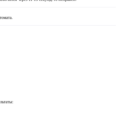
томата.
льтаты: